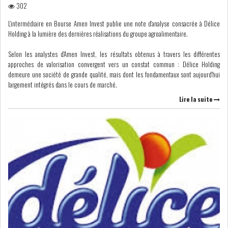
302
L'intermédiaire en Bourse Amen Invest publie une note d'analyse consacrée à Délice
COURS DU JOUR
Holding à la lumière des dernières réalisations du groupe agroalimentaire.
ANALYSE QUOTIDIENNE
Selon les analystes d'Amen Invest, les résultats obtenus à travers les différentes
approches de valorisation convergent vers un constat commun : Délice Holding
demeure une société de grande qualité, mais dont les fondamentaux sont aujourd'hui
ANALYSE HEBDOMADAIRE
largement intégrés dans le cours de marché.
Lire la suite
ZOOM ENTREPRISE
HISTORIQUE DES ZOOMS
ARCHIVES DES COURS
HISTORIQUE ANALYSES HEBDOMADAIRES
SICAV