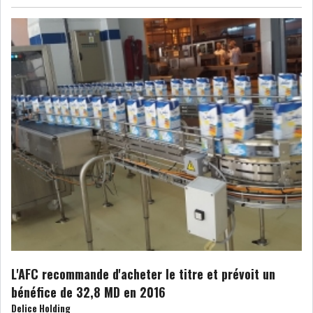
USA & CANADA
AFRIQUE
SUBSAHARIENNE
EUROPE
ASIE
AMÉRIQUE LATINE
RESTE DU MONDE
LA CHINE CONSOLIDE SA
PLACE PARMI LES LE...
LE GROUPE QNB AUGMENTE
L'AFC recommande d'acheter le titre et prévoit un
SON BÉNÉFICE DE 3...
bénéfice de 32,8 MD en 2016
Delice Holding