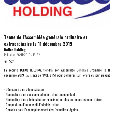
GRAPHIQUE TUNINDEX
GRAPHIQUE DU TUNINDEX
Tenue de l'Assemblée générale ordinaire et
extraordinaire le 11 décembre 2019
Delice Holding
Publié le:
26/11/2019 - 15:22
RSS ANALYSES QUOTIDIENNES
1524
RSS ANALYSES HEBDOMADAIRES
RSS ZOOMS
La société DELICE HOLDING, tiendra son Assemblée Générale Ordinaire le 11
décembre 2019 , au siège de l'IACE, à 15h pour délibérer sur l’ordre du jour suivant
:
SECTEURS
- Démission d’un administrateur
- Nomination d’un deuxième administrateur indépendant
- Nomination d’un administrateur représentant des actionnaires minoritaires
ASSURANCES
PHARMACEUTIQUE
- Composition d’un conseil d’administration
- Pouvoirs pour l’accomplissement des formalités légales
BANCAIRE
AUDIOVISUEL