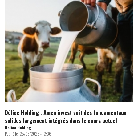
BOURSE DE TUNIS : LE REVENU
GLOBAL DES S...
BOURSE DE TUNIS : LE
TUNINDEX SE MAINTIE...
OFFICE PLAST : UNE LEVÉE DE
FONDS AU SER...
RSS
Délice Holding : Amen invest voit des fondamentaux
COTATION ET ANALYSES
solides largement intégrés dans le cours actuel
Delice Holding
Publié le:
25/06/2026 - 12:36
FICHES SOCIÉTÉS