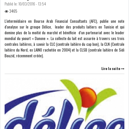
Publié le:
10/03/2016 - 13:54
PÉTROLE : LE BARIL DE BRENT
3465
REPASSE AU-D...
L'intermédiaire en Bourse Arab Financial Consultants (AFC), publie une note
d'analyse sur le groupe Délice, leader des produits laitiers en Tunisie et qui
LES PRIX DU PÉTROLE
domine plus de la moitié du marché et bénéficie d’un partenariat avec le leader
GRIMPENT SOUS L...
mondial du yaourt « Danone ». La collecte du lait est assurée à travers ses trois
centrales laitières, à savoir la CLC (centrale laitière du cap bon), la CLN (Centrale
laitière du Nord, ex LAINO rachetée en 2004) et la CLSB (centrale laitière de Sidi
RSS
Bouzid, récemment créée).
INTERVIEWS
Lire la suite
TUSTEX PLUS