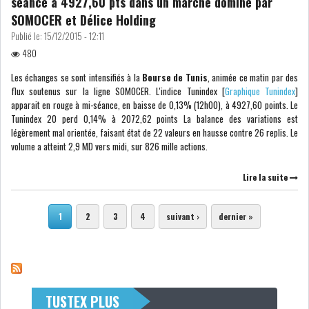
séance à 4927,60 pts dans un marché dominé par
SOMOCER et Délice Holding
Publié le:
15/12/2015 - 12:11
480
Les échanges se sont intensifiés à la
Bourse de Tunis
, animée ce matin par des
flux soutenus sur la ligne SOMOCER. L'indice Tunindex [
Graphique Tunindex
]
apparait en rouge à mi-séance, en baisse de 0,13% (12h00), à 4927,60 points. Le
Tunindex 20 perd 0,14% à 2072,62 points La balance des variations est
légèrement mal orientée, faisant état de 22 valeurs en hausse contre 26 replis. Le
volume a atteint 2,9 MD vers midi, sur 826 mille actions.
Lire la suite
Pages
1
2
3
4
suivant ›
dernier »
TUSTEX PLUS