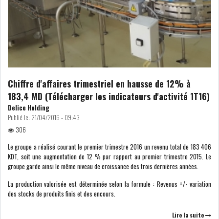
ATTIJARIWAFA BANK : LA
HAUSSE DES BÉNÉFI...
APRÈS LA SÉCHERESSE, LE
MAGHREB VA VERS...
Chiffre d'affaires trimestriel en hausse de 12% à
183,4 MD (Télécharger les indicateurs d'activité 1T16)
Delice Holding
TRANSITION VERTE AU
Publié le:
21/04/2016 - 09:43
MAGHREB : ENTRE OPPO...
306
RSS
Le groupe a réalisé courant le premier trimestre 2016 un revenu total de 183 406
KDT, soit une augmentation de 12 % par rapport au premier trimestre 2015. Le
groupe garde ainsi le même niveau de croissance des trois dernières années.
INTERNATIONAL
La production valorisée est déterminée selon la formule : Revenus +/- variation
des stocks de produits finis et des encours.
MENA
AFRIQUE DU NORD
Lire la suite