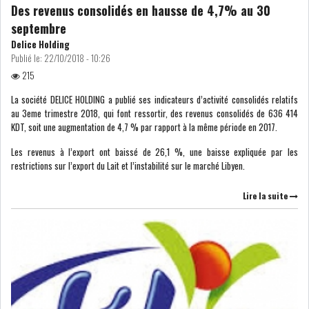
Des revenus consolidés en hausse de 4,7% au 30
septembre
Delice Holding
Publié le:
22/10/2018 - 10:26
215
OFFICE PLAST : UNE LEVÉE DE
FONDS AU SER...
La société DELICE HOLDING a publié ses indicateurs d’activité consolidés relatifs
au 3eme trimestre 2018, qui font ressortir, des revenus consolidés de 636 414
KDT, soit une augmentation de 4,7 % par
rapport à la même période en 2017.
OFFICEPLAST : YASSINE ABID
Les revenus à l’export ont baissé de 26,1 %, une baisse expliquée par les
ANIMERA UNE C...
restrictions sur l’export du Lait et l’instabilité sur le marché Libyen.
Lire la suite
ENNAKL LÈVE 60 MD SUR LE
MARCHÉ OBLIGATA...
SIAME : LES TENSIONS
GÉOPOLITIQUES ET LE...