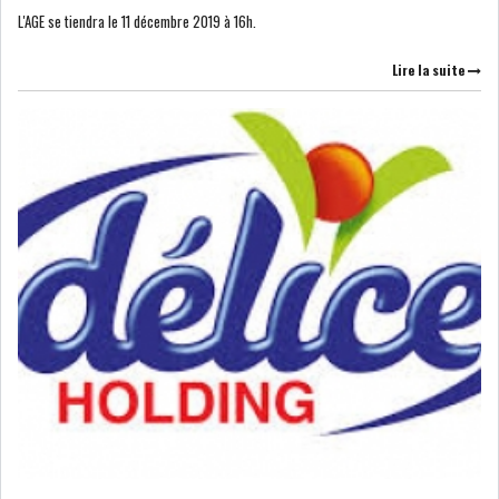
L'AGE se tiendra le 11 décembre 2019 à 16h.
LEASING
LOGISTIQUE ET
Lire la suite
TRANSPORT
SANTÉ
TOURSIME
DISTRIBUTION
COMPOSANTS
AUTOMOBILES
CHIMIE
DISTRIBUTION
AUTOMOBILE
FINANCIER
IMMOBILIER
HOLDING
INDUSTRIEL
AGRO-ALIMENTAIRE
DIVERS