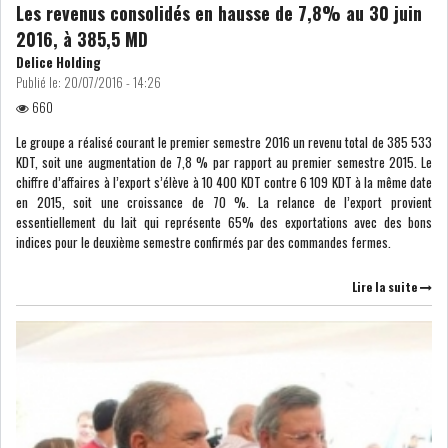
Les revenus consolidés en hausse de 7,8% au 30 juin
LOI DE FINANCE
ENERGIE
2016, à 385,5 MD
Delice Holding
Publié le:
20/07/2016 - 14:26
MATIÈRES PREMIÈRES
RATING
660
MÉDIAS
EDUCATION
Le groupe a réalisé courant le premier semestre 2016 un revenu total de 385 533
KDT, soit une augmentation de 7,8 % par rapport au premier semestre 2015. Le
chiffre d’affaires à l’export s’élève à 10 400 KDT contre 6 109 KDT à la même date
TOURISME
en 2015, soit une croissance de 70 %. La relance de l’export provient
essentiellement du lait qui représente 65% des exportations avec des bons
indices pour le deuxième semestre confirmés par des commandes fermes.
DONNÉES
MACROÉCONOMIQUES
Lire la suite
INS : L'INFLATION RECULE À
5,1% EN...