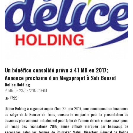
RSS
FINANCE
FISCALITE
Un bénéfice consolidé prévu à 41 MD en 2017;
Annonce prochaine d'un Megaprojet à Sidi Bouzid
ENTRÉE EN VIGUEUR DE LA
TAXE SUR LE PATR...
Delice Holding
Publié le:
23/05/2017 - 17:04
4799
FISCALITÉ : LONGUE LISTE
Délice Holding à organisé aujourd'hui, 23 mai 2017, une communication financière
DES ACTIVITÉS Q...
au siège de la Bourse de Tunis, consacrée en partie pour la présentation du
business plan annoncé initialement pour la fin de l'année dernière, mais aussi pour
un recap des réalisations 2016, année difficile marquée par beaucoup de
BOURSE DE TUNIS : UN OUTIL
secousses selon les termes de Boubaker Mehri, Directeur Général de Délice