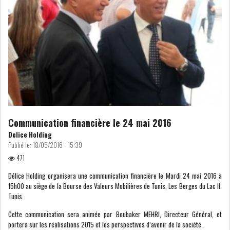
IRADA : PREMIER APPEL À
FONDATION POUR L...
REBOND DE LA PRODUCTION
INDUSTRIELLE, MA...
LA DÉPENDANCE ÉNERGÉTIQUE
DE LA TUNISIE...
Communication financière le 24 mai 2016
Delice Holding
Publié le:
18/05/2016 - 15:39
RSS
471
POLITIQUE
Délice Holding organisera une communication financière le Mardi 24 mai 2016 à
15h00 au siège de la Bourse des Valeurs Mobilières de Tunis, Les Berges du Lac II.
Tunis.
ELECTIONS
ACTUALITÉS
Cette communication sera animée par Boubaker MEHRI, Directeur Général, et
PRÉSIDENTIELLES
GOUVERNEMENT
portera sur les réalisations 2015 et les perspectives d’avenir de la société.