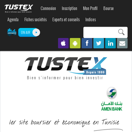
Aller au
Connexion
Inscription
Mon Profil
Bourse
contenu
principal
Agenda
Fiches sociétés
Experts et conseils
Indices
Search this site
ON AIR
Formulaire de
recherche