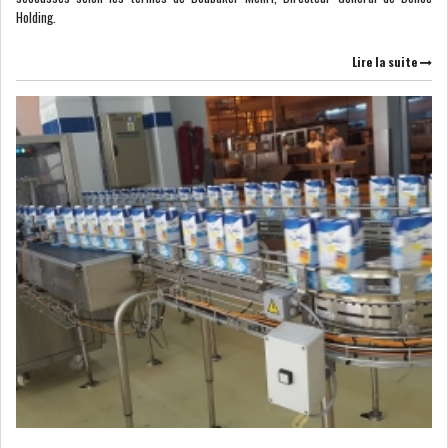
DE FINANCEMEN...
Holding.
Lire la suite
LE CALENDRIER FISCAL ET
SOCIAL 2021: LES...
RSS
ECONOMIE
ACTUALITÉS
EMPLOI
ÉCONOMIQUES
PRIVATISATION
NOMINATION
ACTUALITÉS DES
DEVISES
SOCIÉTÉS