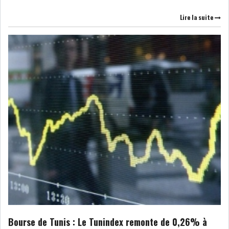
Lire la suite
DIVERS
ASSEMBLÉE DES
REPRÉSENTANTS DU
PEUPLE (ARP)
SAIED LIMOGE LA MINISTRE DE
L'INDUS...
SLAH ZOUARI NOMMÉ
MINISTRE DE L'ÉQU...
SARRA ZAAFRANI ZENZRI
NOUVELLE CHEFFE DU...
Bourse de Tunis : Le Tunindex remonte de 0,26% à