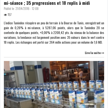
mi-séance ; 35 progressions et 18 replis à midi
MICHKET SLAMA KHALDI
Publié le:
21/04/2016 - 12:08
REMPLACE SIHEM BOUG...
157
L'indice Tunindex récupère un peu de terrain à la Bourse de Tunis, enregistrant un
RSS
gain de 0,26% à mi-séance, à 5287,06 points, alors que le Tunindex 20 se
contente de quelques points, +0,06% à 2208,42 pts. Au niveau de la balance des
MAGHREB
variations, la tendance est largement positive avec 35 valeurs dans le vert contre
18 replis. Les échanges ont porté sur 264 mille actions pour un volume de 1,6 MD.
Lire la suite
ALGÉRIE
MAROC
LIBYE
MAURITANIE
MAURITANIE : MATTEL LANCE
SA SOLUTION DE...