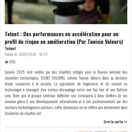
NOMINATIONS
NOTATION
PRIVATISATION & OPV
RAPPORTS DE GESTION
Telnet : Des performances en accélération pour un
profil de risque en amélioration (Par Tunisie Valeurs)
INDICATEURS
DIVERS
Telnet
INTERMÉDIAIRES
Publié le:
01/07/2026 - 16:23
555
OPINION
ANALYSE MARCHÉ
L'année 2025 s'est soldée par des résultats mitigés pour le fleuron national des
nouvelles technologies, TELNET HOLDING, estime Tunisie Valeurs dans sa dernière
SONDAGES
COMMUNIQUÉS DE
étude consacrée à la société. Le spécialiste de l'ingénierie et du conseil en
PRESSE
technologie a témoigné d'un certain découplage entre son Top line et son Bottom
Line. Bien que le groupe continue d'afficher une croissance à deux chiffres de ses
revenus grâce à son développement international et à son positionnement sur des
secteurs technologiques porteurs, cette dynamique ne se reflète pas pleinement dans
l'évolution du résultat net.
Lire la suite
BOURSE DE TUNIS : LE
TUNINDEX GLISSE LÉG...