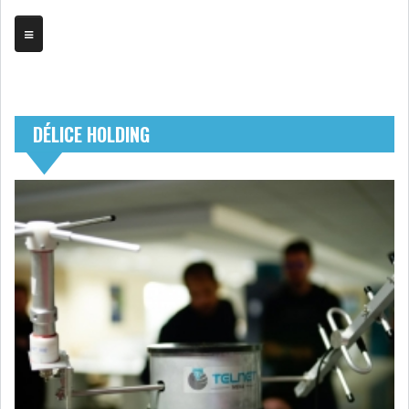
TRIBUNE
DÉLICE HOLDING
BOURSE
ASSEMBLÉES
BILANS
COMPTES PROVISOIRES
DIVIDENDES
EMPRUNTS
FUSIONS &
OBLIGATAIRES
ACQUISITIONS
INTRODUCTIONS
OPÉRATIONS SUR
TITRES