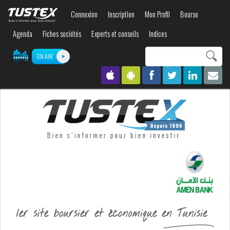
Aller au
Connexion
Inscription
Mon Profil
Bourse
contenu
principal
Agenda
Fiches sociétés
Experts et conseils
Indices
Search this site
ON AIR
Formulaire de
recherche