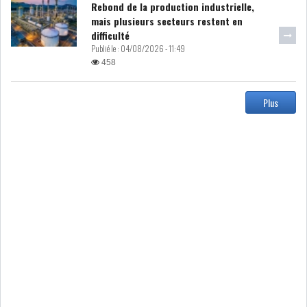
Rebond de la production industrielle,
MICHKET SLAMA KHALDI
mais plusieurs secteurs restent en
REMPLACE SIHEM BOUG...
difficulté
Publié le :
04/08/2026 - 11:49
458
RSS
MAGHREB
Plus
ALGÉRIE
MAROC
LIBYE
MAURITANIE
MAURITANIE : MATTEL LANCE
SA SOLUTION DE...