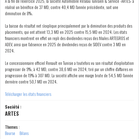
A la fin de l'exercice 2025, la société Automobile Réseau Tunisien & Service -ARTES- a
réalisé un bénéfice de 37 MD, contre 40,4 MD l'année précédente, soit une
diminution de 8%.
COURS DU JOUR
La baisse du résultat net s'explique principalement par la diminution des produits des
ANALYSE QUOTIDIENNE
placements, qui ont atteint 13,3 MD en 2025 contre 15,5 MD en 2024. Les états
financiers montrent en effet un repli des dividendes reçus des filiales ARTEGROS et
ADEV, ainsi que l'absence en 2025 de dividendes reçus de SIDEV contre 3 MD en
ANALYSE HEBDOMADAIRE
2024.
Le concessionnaire officiel Renault en Tunisie a toutefois vu son résultat d'exploitation
ZOOM ENTREPRISE
progresser de 9%, à 42 MD, contre 38,6 MD en 2024, tiré par un chiffre d'affaires en
progression de 19% à 307 MD. La société affiche une marge brute de 54,5 MD l'année
HISTORIQUE DES ZOOMS
dernière contre 50,7 MD en 2024.
Télécharger les états financiers
ARCHIVES DES COURS
Société :
ARTES
HISTORIQUE ANALYSES HEBDOMADAIRES
Themes :
SICAV
Bourse
Bilans