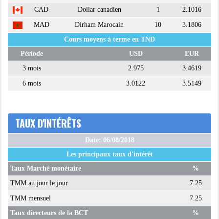
LE PÉTROLE SE STABILISE
CAD
Dollar canadien
1
2.1016
SOUS LES 80 DOLL...
MAD
Dirham Marocain
10
3.1806
Cours moyens à terme en TND
DANS UNE ÈRE DE FAIBLE
Période
USD
EUR
CROISSANCE, L...
3 mois
2.975
3.4619
6 mois
3.0122
3.5149
RSS
INTERVIEWS
TAUX D'INTÉRÊTS
TUSTEX PLUS
Date: 06/08/2018
Les principaux taux d'intérêt
Taux Marché monétaire
%
TMM au jour le jour
7.25
TMM mensuel
7.25
Taux directeurs de la BCT
%