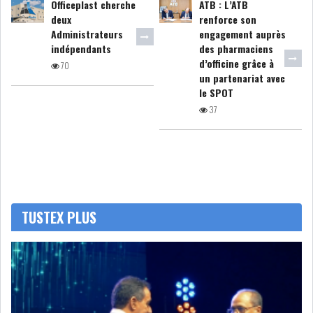
Officeplast cherche
ATB : L’ATB
deux
renforce son
Administrateurs
engagement auprès
LEASING
LOGISTIQUE ET
indépendants
des pharmaciens
TRANSPORT
d’officine grâce à
70
un partenariat avec
SANTÉ
TOURSIME
le SPOT
37
DISTRIBUTION
COMPOSANTS
AUTOMOBILES
CHIMIE
DISTRIBUTION
AUTOMOBILE
TUSTEX PLUS
FINANCIER
IMMOBILIER
HOLDING
INDUSTRIEL
AGRO-ALIMENTAIRE
DIVERS