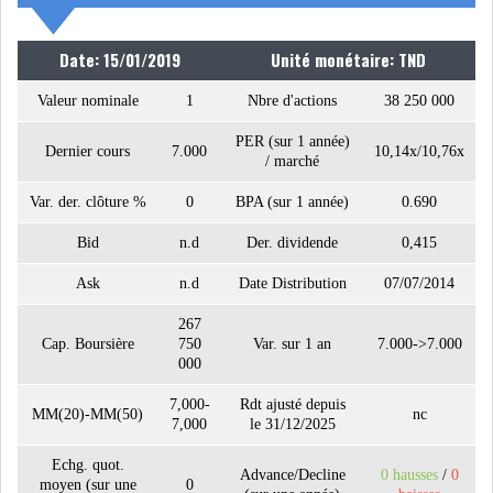
NOMINATIONS
NOTATION
Date: 15/01/2019
Unité monétaire: TND
Valeur nominale
1
Nbre d'actions
38 250 000
PRIVATISATION & OPV
RAPPORTS DE GESTION
PER (sur 1 année)
Dernier cours
7.000
10,14x/10,76x
/ marché
INDICATEURS
DIVERS
INTERMÉDIAIRES
Var. der. clôture %
0
BPA (sur 1 année)
0.690
OPINION
Bid
n.d
Der. dividende
ANALYSE MARCHÉ
0,415
Ask
n.d
Date Distribution
07/07/2014
SONDAGES
COMMUNIQUÉS DE
PRESSE
267
Cap. Boursière
750
Var. sur 1 an
7.000->7.000
000
7,000-
Rdt ajusté depuis
MM(20)-MM(50)
nc
7,000
le 31/12/2025
BOURSE DE TUNIS : UN BILAN
Echg. quot.
Advance/Decline
0 hausses
/
0
moyen (sur une
0
HEBDOMADAIRE...