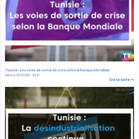
RSS
FINANCE
FISCALITE
Tunisie : Les voies de sortie de crise selon la Banque Mondiale
Publié le:
05/12/2022 - 08:47
Lire la suite
ENTRÉE EN VIGUEUR DE LA
TAXE SUR LE PATR...
FISCALITÉ : LONGUE LISTE
DES ACTIVITÉS Q...
BOURSE DE TUNIS : UN OUTIL