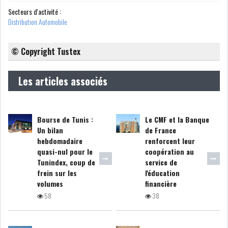
Secteurs d'activité :
GRAPHIQUE TUNINDEX
Distribution Automobile
© Copyright Tustex
GRAPHIQUE DU TUNINDEX
Les articles associés
RSS ANALYSES QUOTIDIENNES
Bourse de Tunis :
Le CMF et la Banque
RSS ANALYSES HEBDOMADAIRES
Un bilan
de France
RSS ZOOMS
hebdomadaire
renforcent leur
quasi-nul pour le
coopération au
SECTEURS
Tunindex, coup de
service de
frein sur les
l'éducation
volumes
financière
58
38
ASSURANCES
PHARMACEUTIQUE
BANCAIRE
AUDIOVISUEL