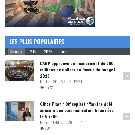
LE DÉFICIT COURANT SE
CREUSE À NOUVEAU,...
INS : L'INFLATION RECULE À
LES PLUS POPULAIRES
5,1% EN...
Un mois
24h
2025
Tous
L'ARP approuve un financement de 500
IRADA : PREMIER APPEL À
millions de dollars en faveur du budget
FONDATION POUR L...
2026
Publié le :
30/07/2026 - 12:24
RSS
1522
POLITIQUE
Office Plast : Officeplast : Yassine Abid
animera une communication financière
le 5 août
Publié le :
04/08/2026 - 10:57
ELECTIONS
ACTUALITÉS
884
PRÉSIDENTIELLES
GOUVERNEMENT