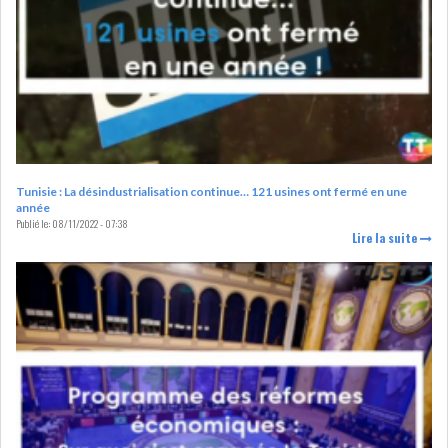
DE FINANCEMEN...
LE CALENDRIER FISCAL ET
SOCIAL 2021: LES...
RSS
Tunisie : La désindustrialisation continue… 121 usines ont fermé en une
ECONOMIE
année
Publié le:
08/11/2022 - 07:38
Lire la suite
ACTUALITÉS
EMPLOI
ÉCONOMIQUES
PRIVATISATION
NOMINATION
ACTUALITÉS DES
DEVISES
SOCIÉTÉS