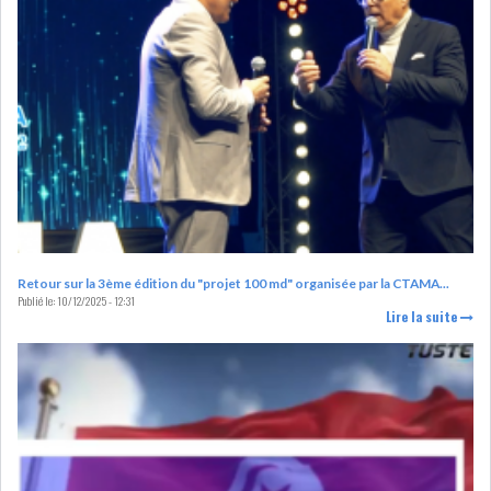
L’ATB RENFORCE SON
ENGAGEMENT AUPRÈS DES...
OFFICE PLAST : UNE LEVÉE DE
FONDS AU SER...
Retour sur la 3ème édition du "projet 100 md" organisée par la CTAMA...
Publié le:
10/12/2025 - 12:31
Lire la suite
OFFICEPLAST : YASSINE ABID
ANIMERA UNE C...
ENNAKL LÈVE 60 MD SUR LE
MARCHÉ OBLIGATA...