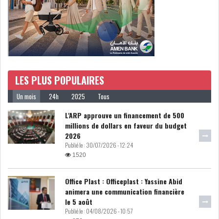
LOI DE FINANCE
ENERGIE
MATIÈRES PREMIÈRES
RATING
MÉDIAS
EDUCATION
LES PLUS POPULAIRES
TOURISME
Un mois
24h
2025
Tous
L'ARP approuve un financement de 500
DONNÉES
millions de dollars en faveur du budget
MACROÉCONOMIQUES
2026
Publié le :
30/07/2026 - 12:24
1520
Office Plast : Officeplast : Yassine Abid
HAUSSE DES RÉSERVES DE
animera une communication financière
DEVISES À 97 JOUR...
le 5 août
Publié le :
04/08/2026 - 10:57