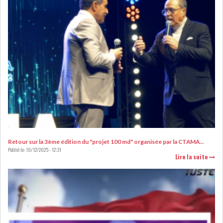
LEASING
LOGISTIQUE ET
TRANSPORT
SANTÉ
TOURSIME
DISTRIBUTION
COMPOSANTS
AUTOMOBILES
CHIMIE
DISTRIBUTION
AUTOMOBILE
Retour sur la 3ème édition du "projet 100 md" organisée par la CTAMA...
Publié le:
10/12/2025 - 12:31
Lire la suite
FINANCIER
IMMOBILIER
HOLDING
INDUSTRIEL
AGRO-ALIMENTAIRE
DIVERS