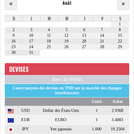
«
»
Août
ATTIJARIWAFA BANK : LA
D
L
M
M
J
V
S
HAUSSE DES BÉNÉFI...
1
2
3
4
5
6
7
8
9
10
11
12
13
14
15
APRÈS LA SÉCHERESSE, LE
16
17
18
19
20
21
22
MAGHREB VA VERS...
23
24
25
26
27
28
29
30
31
DEVISES
TRANSITION VERTE AU
MAGHREB : ENTRE OPPO...
Date: 23/10/2025
Cours moyens des devises en TND sur le marché des changes
RSS
interbancaire
Unité
Achat
INTERNATIONAL
USD
Dollar des États-Unis
1
2.9368
EUR
EURO
1
3.4083
MENA
AFRIQUE DU NORD
JPY
Yen japonais
1.000
19.2504