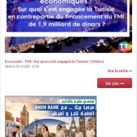
DE FINANCEMEN...
LE CALENDRIER FISCAL ET
SOCIAL 2021: LES...
RSS
ECONOMIE
Economie - FMI : Sur quoi s’est engagée la Tunisie ? (Vidéo)
Publié le:
26/10/2022 - 07:50
Lire la suite
Voir plus
ACTUALITÉS
EMPLOI
ÉCONOMIQUES
PRIVATISATION
NOMINATION
ACTUALITÉS DES
DEVISES
SOCIÉTÉS