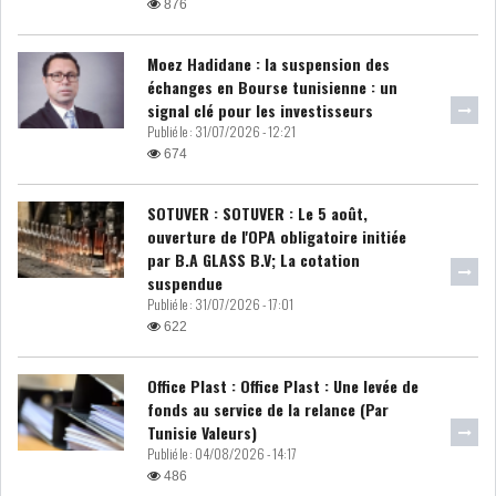
876
LE DÉFICIT COURANT SE
CREUSE À NOUVEAU,...
Moez Hadidane : la suspension des
échanges en Bourse tunisienne : un
signal clé pour les investisseurs
Publié le :
31/07/2026 - 12:21
INS : L'INFLATION RECULE À
674
5,1% EN...
SOTUVER : SOTUVER : Le 5 août,
IRADA : PREMIER APPEL À
ouverture de l'OPA obligatoire initiée
FONDATION POUR L...
par B.A GLASS B.V; La cotation
suspendue
Publié le :
31/07/2026 - 17:01
RSS
622
POLITIQUE
Office Plast : Office Plast : Une levée de
fonds au service de la relance (Par
Tunisie Valeurs)
Publié le :
04/08/2026 - 14:17
ELECTIONS
ACTUALITÉS
PRÉSIDENTIELLES
GOUVERNEMENT
486