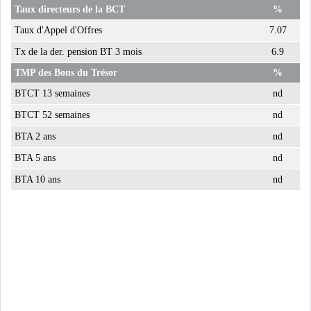
Taux directeurs de la BCT
%
LA CHINE CONSOLIDE SA
PLACE PARMI LES LE...
Taux d'Appel d'Offres
7.07
Tx de la der. pension BT 3 mois
6.9
TMP des Bons du Trésor
%
LE GROUPE QNB AUGMENTE
SON BÉNÉFICE DE 3...
BTCT 13 semaines
nd
BTCT 52 semaines
nd
RSS
BTA 2 ans
nd
INTERVIEWS
BTA 5 ans
nd
BTA 10 ans
nd
TUSTEX PLUS