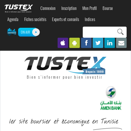
Aller au
Connexion
Inscription
Mon Profil
Bourse
contenu
principal
Agenda
Fiches sociétés
Experts et conseils
Indices
Search this site
ON AIR
Formulaire de
recherche