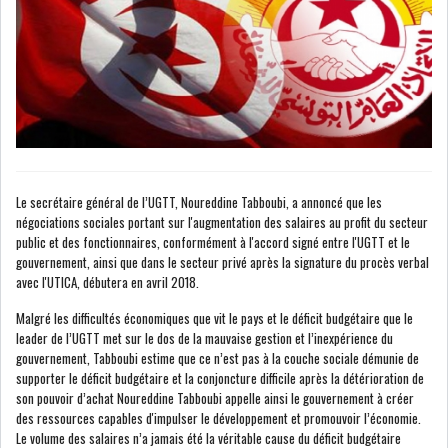
NOMINATIONS
NOTATION
PRIVATISATION & OPV
RAPPORTS DE GESTION
INDICATEURS
DIVERS
INTERMÉDIAIRES
Le secrétaire général de l’UGTT, Noureddine Tabboubi, a annoncé que les
négociations sociales portant sur l'augmentation des salaires au profit du secteur
OPINION
ANALYSE MARCHÉ
public et des fonctionnaires, conformément à l'accord signé entre l'UGTT et le
gouvernement, ainsi que dans le secteur privé après la signature du procès verbal
SONDAGES
COMMUNIQUÉS DE
avec l'UTICA, débutera en avril 2018.
PRESSE
Malgré les difficultés économiques que vit le pays et le déficit budgétaire que le
leader de l’UGTT met sur le dos de la mauvaise gestion et l’inexpérience du
gouvernement, Tabboubi estime que ce n’est pas à la couche sociale démunie de
supporter le déficit budgétaire et la conjoncture difficile après la détérioration de
son pouvoir d’achat Noureddine Tabboubi appelle ainsi le gouvernement à créer
des ressources capables d'impulser le développement et promouvoir l’économie.
BOURSE DE TUNIS : LE
Le volume des salaires n’a jamais été la véritable cause du déficit budgétaire
TUNINDEX RESTE MAL...