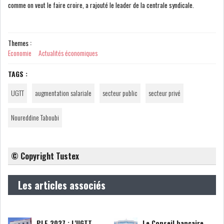
comme on veut le faire croire, a rajouté le leader de la centrale syndicale.
BOURSE DE TUNIS : LE
Themes :
TUNINDEX GLISSE LÉG...
Economie
Actualités économiques
TAGS :
BOURSE DE TUNIS : LE REVENU
GLOBAL DES S...
UGTT
augmentation salariale
secteur public
secteur privé
Noureddine Taboubi
BOURSE DE TUNIS : LE
TUNINDEX SE MAINTIE...
© Copyright Tustex
RSS
Les articles associés
COTATION ET ANALYSES
FICHES SOCIÉTÉS
PLF 2027 : L'UGTT
Le Conseil bancaire