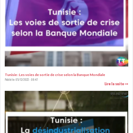
OFFICE PLAST : UNE LEVÉE DE
FONDS AU SER...
OFFICEPLAST : YASSINE ABID
ANIMERA UNE C...
Tunisie : Les voies de sortie de crise selon la Banque Mondiale
Publié le:
05/12/2022 - 08:47
Lire la suite
ENNAKL LÈVE 60 MD SUR LE
MARCHÉ OBLIGATA...
SIAME : LES TENSIONS
GÉOPOLITIQUES ET LE...