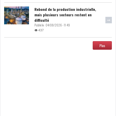
Rebond de la production industrielle,
DIVERS
ASSEMBLÉE DES
mais plusieurs secteurs restent en
REPRÉSENTANTS DU
difficulté
PEUPLE (ARP)
Publié le :
04/08/2026 - 11:49
437
Plus
SAIED LIMOGE LA MINISTRE DE
L'INDUS...
SLAH ZOUARI NOMMÉ
MINISTRE DE L'ÉQU...
SARRA ZAAFRANI ZENZRI
NOUVELLE CHEFFE DU...