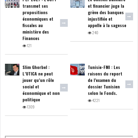
transmet ses
et financier juge la
propositions
grève des banques
COURS DU JOUR
économiques et
injustifiée et
fiscales au
appelle à la sagesse
ANALYSE QUOTIDIENNE
ministère des
240
Finances
121
ANALYSE HEBDOMADAIRE
ZOOM ENTREPRISE
Slim Ghorbel :
Tunisie-FMI : Les
L’UTICA ne peut
raisons du report
jouer qu’un rôle
de l’examen du
HISTORIQUE DES ZOOMS
social et
dossier Tunisien
économique et non
selon le Fonds.
ARCHIVES DES COURS
politique
4221
1309
HISTORIQUE ANALYSES HEBDOMADAIRES
SICAV