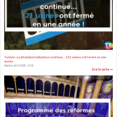
RSS
FINANCE
FISCALITE
Tunisie : La désindustrialisation continue… 121 usines ont fermé en une
année
Publié le:
08/11/2022 - 07:38
ENTRÉE EN VIGUEUR DE LA
Lire la suite
TAXE SUR LE PATR...
FISCALITÉ : LONGUE LISTE
DES ACTIVITÉS Q...
BOURSE DE TUNIS : UN OUTIL