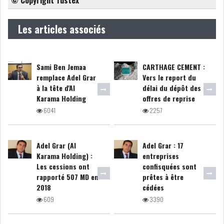
COURS DU JOUR
Les articles associés
ANALYSE QUOTIDIENNE
Sami Ben Jemaa
CARTHAGE CEMENT :
remplace Adel Grar
Vers le report du
ANALYSE HEBDOMADAIRE
à la tête d'Al
délai du dépôt des
Karama Holding
offres de reprise
ZOOM ENTREPRISE
6041
2257
HISTORIQUE DES ZOOMS
Adel Grar (Al
Adel Grar : 17
Karama Holding) :
entreprises
ARCHIVES DES COURS
Les cessions ont
confisquées sont
rapporté 507 MD en
prêtes à être
HISTORIQUE ANALYSES HEBDOMADAIRES
2018
cédées
609
3390
SICAV