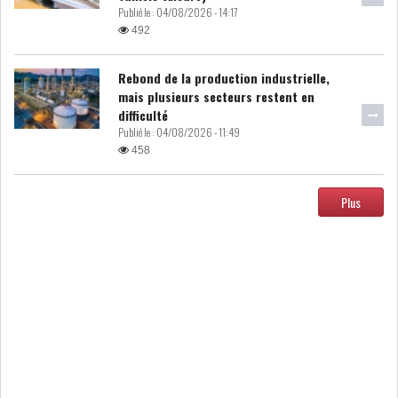
Publié le :
04/08/2026 - 14:17
492
DIVERS
ASSEMBLÉE DES
REPRÉSENTANTS DU
PEUPLE (ARP)
Rebond de la production industrielle,
mais plusieurs secteurs restent en
difficulté
Publié le :
04/08/2026 - 11:49
458
SAIED LIMOGE LA MINISTRE DE
L'INDUS...
Plus
SLAH ZOUARI NOMMÉ
MINISTRE DE L'ÉQU...
SARRA ZAAFRANI ZENZRI
NOUVELLE CHEFFE DU...