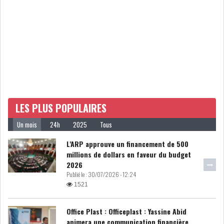
LOI DE FINANCE
ENERGIE
MATIÈRES PREMIÈRES
RATING
MÉDIAS
EDUCATION
TOURISME
LES PLUS POPULAIRES
DONNÉES
Un mois
24h
2025
Tous
MACROÉCONOMIQUES
L'ARP approuve un financement de 500
millions de dollars en faveur du budget
2026
Publié le :
30/07/2026 - 12:24
1521
HAUSSE DES RÉSERVES DE
DEVISES À 97 JOUR...
Office Plast : Officeplast : Yassine Abid
animera une communication financière