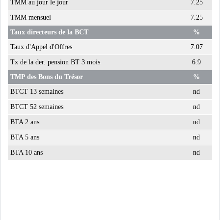
TMM au jour le jour
7.25
LE PÉTROLE SE STABILISE
TMM mensuel
7.25
SOUS LES 80 DOLL...
Taux directeurs de la BCT
%
Taux d'Appel d'Offres
7.07
DANS UNE ÈRE DE FAIBLE
Tx de la der. pension BT 3 mois
6.9
CROISSANCE, L...
TMP des Bons du Trésor
%
RSS
BTCT 13 semaines
nd
BTCT 52 semaines
nd
INTERVIEWS
BTA 2 ans
nd
TUSTEX PLUS
BTA 5 ans
nd
BTA 10 ans
nd