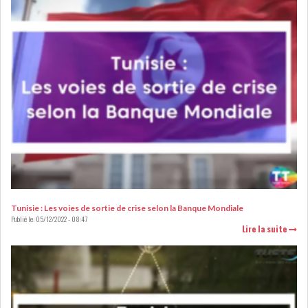
L’ATB RENFORCE SON
ENGAGEMENT AUPRÈS DES...
OFFICE PLAST : UNE LEVÉE DE
FONDS AU SER...
OFFICEPLAST : YASSINE ABID
Tunisie : Les voies de sortie de crise selon la Banque Mondiale
ANIMERA UNE C...
Publié le:
05/12/2022 - 08:47
Lire la suite
ENNAKL LÈVE 60 MD SUR LE
MARCHÉ OBLIGATA...