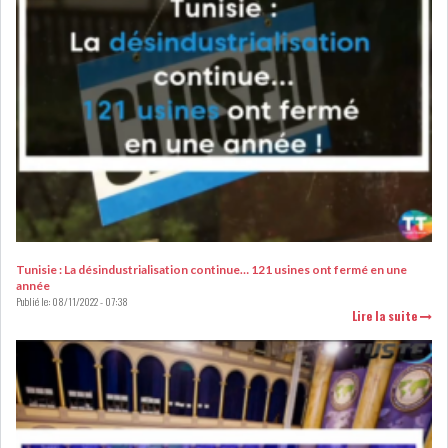
RSS
FINANCE
FISCALITE
ENTRÉE EN VIGUEUR DE LA
Tunisie : La désindustrialisation continue… 121 usines ont fermé en une
TAXE SUR LE PATR...
année
Publié le:
08/11/2022 - 07:38
Lire la suite
FISCALITÉ : LONGUE LISTE
DES ACTIVITÉS Q...
BOURSE DE TUNIS : UN OUTIL