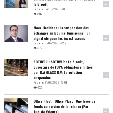
le 5 août
LE DÉFICIT COURANT SE
Publié le :
04/08/2026 - 10:57
CREUSE À NOUVEAU,...
882
Moez Hadidane : la suspension des
INS : L'INFLATION RECULE À
échanges en Bourse tunisienne : un
5,1% EN...
signal clé pour les investisseurs
Publié le :
31/07/2026 - 12:21
677
IRADA : PREMIER APPEL À
FONDATION POUR L...
SOTUVER : SOTUVER : Le 5 août,
ouverture de l'OPA obligatoire initiée
RSS
par B.A GLASS B.V; La cotation
suspendue
Publié le :
31/07/2026 - 17:01
POLITIQUE
626
Office Plast : Office Plast : Une levée de
ELECTIONS
ACTUALITÉS
fonds au service de la relance (Par
PRÉSIDENTIELLES
GOUVERNEMENT
Tunisie Valeurs)