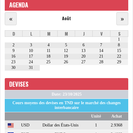
AGENDA
ATTIJARIWAFA BANK : LA
«
»
Août
HAUSSE DES BÉNÉFI...
D
L
M
M
J
V
S
1
APRÈS LA SÉCHERESSE, LE
2
3
4
5
6
7
8
MAGHREB VA VERS...
9
10
11
12
13
14
15
16
17
18
19
20
21
22
23
24
25
26
27
28
29
TRANSITION VERTE AU
30
31
MAGHREB : ENTRE OPPO...
DEVISES
RSS
Date: 23/10/2025
Cours moyens des devises en TND sur le marché des changes
INTERNATIONAL
interbancaire
Unité
Achat
USD
Dollar des États-Unis
1
2.9368
MENA
AFRIQUE DU NORD