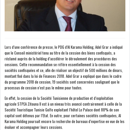
NOMINATIONS
NOTATION
PRIVATISATION & OPV
RAPPORTS DE GESTION
INDICATEURS
DIVERS
Lors d’une conférence de presse, le PDG d’Al Karama Holding, Adel Grar a indiqué
INTERMÉDIAIRES
que le Conseil ministériel tenu au titre de la cession des biens confisqués, a
réclamé auprès de la holding d’accélérer le déroulement des procédures des
cessions. Cette recommandation se réfère essentiellement à la cession des
OPINION
ANALYSE MARCHÉ
sociétés confisquées et ce, afin de réaliser un objectif de 500 millions de dinars,
montant fixé dans la loi de Finances 2018. Adel Grar a expliqué que dans le cadre
SONDAGES
COMMUNIQUÉS DE
du programme 2018 de cession, 19 sociétés sont concernées soulignant que le
PRESSE
processus de cession n’est pas le même pour toutes.
En effet, la cession de la Société Tunisienne de production et d’exploitation
agricole STPEA Zitouna II est à un niveau très avancé contrairement à celle de la
Société Touristique Tunisie Golfe exploitant l’hôtel Le Palace dont 88% de son
capital sont détenus par l’Etat. En outre, pour certaines sociétés confisquées, Al
Karama Holding poursuit encore la recherche de bureaux d’expertise en vue de les
BOURSE DE TUNIS : UN BILAN
évaluer et accompagner leurs cessions.
HEBDOMADAIRE...