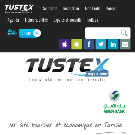
Aller au
Connexion
Inscription
Mon Profil
Bourse
contenu
principal
Agenda
Fiches sociétés
Experts et conseils
Indices
Search this site
ON AIR
Formulaire de
recherche