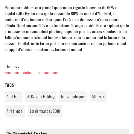
Par ailleurs, Adel Grar a précisé qu’en ce qui regarde la cession de 75% du
capital d’Alfa Hyndai ainsi que la cession de 80% du capital d’Alfa Ford, la
recherche d’une banque d’affaire pour l’opération de cession n’a pas encore
LE CMF ET LA BANQUE DE
débuté. Quant aux sociétés à participations étrangères, Adel Grar a expliqué que le
FRANCE RENFORCENT...
processus de cession a duré plus longtemps que pour les autres sociétés car il a
fallu qu’une concertation ait lieu avec les partenaires concernant la forme de la
cession. En effet, cette forme peut-être soit une vente directe au partenaire, soit
OFFICEPLAST CHERCHE DEUX
un appel d’offres en fonction des termes du contrat.
ADMINISTRATEURS...
Themes :
Economie
Actualités économiques
L’ATB RENFORCE SON
ENGAGEMENT AUPRÈS DES...
TAGS :
RSS
Adel Grar
Al Karama Holding
biens confisqués
Alfa Ford
COTATION ET ANALYSES
Alfa Hyndai
Loi de finances 2018
FICHES SOCIÉTÉS
© Copyright Tustex