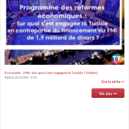
DE FINANCEMEN...
LE CALENDRIER FISCAL ET
SOCIAL 2021: LES...
RSS
ECONOMIE
Economie - FMI : Sur quoi s’est engagée la Tunisie ? (Vidéo)
Publié le:
26/10/2022 - 07:50
ACTUALITÉS
EMPLOI
Lire la suite
ÉCONOMIQUES
Voir plus
PRIVATISATION
NOMINATION
ACTUALITÉS DES
DEVISES
SOCIÉTÉS