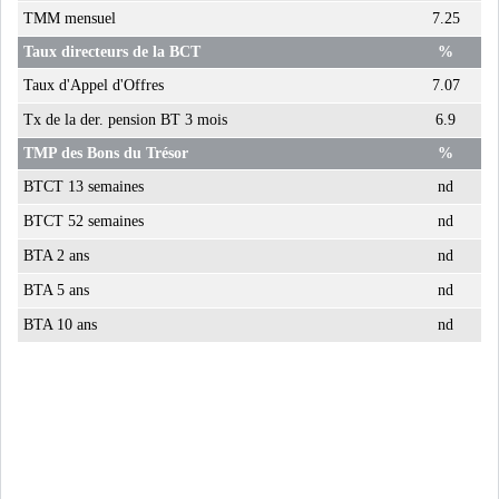
TMM mensuel
7.25
Taux directeurs de la BCT
%
Taux d'Appel d'Offres
7.07
Tx de la der. pension BT 3 mois
6.9
TMP des Bons du Trésor
%
BTCT 13 semaines
nd
BTCT 52 semaines
nd
BTA 2 ans
nd
BTA 5 ans
nd
BTA 10 ans
nd