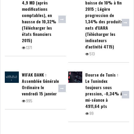
4,9 MD (après
baisse de 10% à fin
modifications
2015 ; Légère
comptables), en
progression de
LEASING
LOGISTIQUE ET
hausse de 10,32%
1,34% des produits
TRANSPORT
(Télécharger les
nets d'IJARA
états financiers
(Télécharger les
SANTÉ
TOURSIME
2015)
indicateurs
d'activité 4T15)
1371
DISTRIBUTION
COMPOSANTS
513
AUTOMOBILES
WIFAK BANK :
Bourse de Tunis :
CHIMIE
DISTRIBUTION
Assemblée Générale
Le Tunindex
AUTOMOBILE
Ordinaire le
toujours sous
vendredi 15 janvier
pression, -0,34% à
FINANCIER
IMMOBILIER
mi-séance à
995
4911,64 pts
HOLDING
INDUSTRIEL
99
AGRO-ALIMENTAIRE
DIVERS