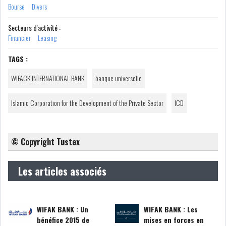
Bourse
Divers
GRAPHIQUE TUNINDEX
Secteurs d'activité :
Financier
Leasing
TAGS :
GRAPHIQUE DU TUNINDEX
WIFACK INTERNATIONAL BANK
banque universelle
Islamic Corporation for the Development of the Private Sector
ICD
RSS ANALYSES QUOTIDIENNES
RSS ANALYSES HEBDOMADAIRES
RSS ZOOMS
© Copyright Tustex
SECTEURS
Les articles associés
ASSURANCES
PHARMACEUTIQUE
WIFAK BANK : Un
WIFAK BANK : Les
bénéfice 2015 de
mises en forces en
BANCAIRE
AUDIOVISUEL