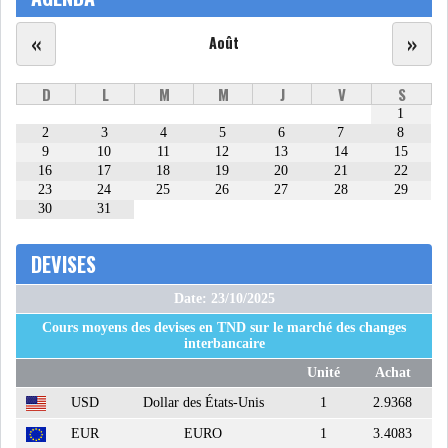
LE PÉTROLE SE STABILISE
«
»
SOUS LES 80 DOLL...
Août
D
L
M
M
J
V
S
DANS UNE ÈRE DE FAIBLE
1
CROISSANCE, L...
2
3
4
5
6
7
8
9
10
11
12
13
14
15
16
17
18
19
20
21
22
RSS
23
24
25
26
27
28
29
30
31
INTERVIEWS
DEVISES
TUSTEX PLUS
Date: 23/10/2025
Cours moyens des devises en TND sur le marché des changes
interbancaire
Unité
Achat
USD
Dollar des États-Unis
1
2.9368
EUR
EURO
1
3.4083