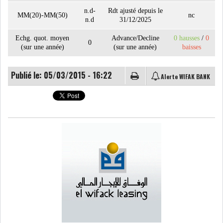
n.d-
Rdt ajusté depuis le
MM(20)-MM(50)
nc
n.d
31/12/2025
LE CMF ET LA BANQUE DE
Echg. quot. moyen
Advance/Decline
0 hausses
/
0
FRANCE RENFORCENT...
0
(sur une année)
(sur une année)
baisses
Publié le: 05/03/2015 - 16:22
Alerte WIFAK BANK
OFFICEPLAST CHERCHE DEUX
ADMINISTRATEURS...
L’ATB RENFORCE SON
ENGAGEMENT AUPRÈS DES...
RSS
COTATION ET ANALYSES
FICHES SOCIÉTÉS