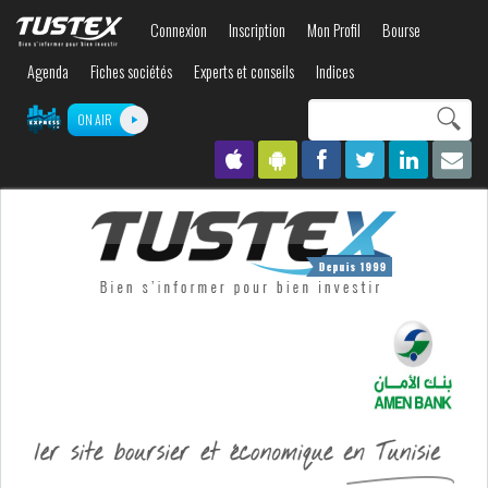
Aller au
Connexion
Inscription
Mon Profil
Bourse
contenu
principal
Agenda
Fiches sociétés
Experts et conseils
Indices
Search this site
ON AIR
Formulaire de
recherche