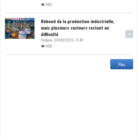
492
ATTIJARIWAFA BANK : LA
Rebond de la production industrielle,
HAUSSE DES BÉNÉFI...
mais plusieurs secteurs restent en
difficulté
Publié le :
04/08/2026 - 11:49
APRÈS LA SÉCHERESSE, LE
458
MAGHREB VA VERS...
Plus
TRANSITION VERTE AU
MAGHREB : ENTRE OPPO...
RSS
INTERNATIONAL
MENA
AFRIQUE DU NORD