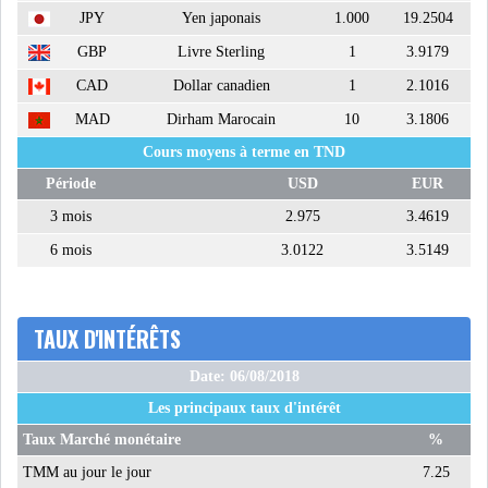
JPY
Yen japonais
1.000
19.2504
GBP
Livre Sterling
1
3.9179
CAD
Dollar canadien
1
2.1016
MAD
Dirham Marocain
10
3.1806
Cours moyens à terme en TND
Période
USD
EUR
3 mois
2.975
3.4619
6 mois
3.0122
3.5149
TAUX D'INTÉRÊTS
Date: 06/08/2018
Les principaux taux d'intérêt
Taux Marché monétaire
%
TMM au jour le jour
7.25