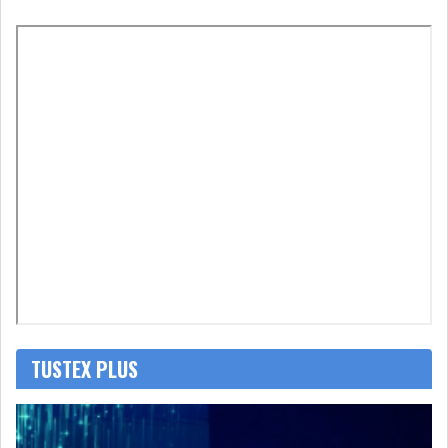
L’ATB RENFORCE SON
ENGAGEMENT AUPRÈS DES...
OFFICE PLAST : UNE LEVÉE DE
FONDS AU SER...
OFFICEPLAST : YASSINE ABID
ANIMERA UNE C...
TUSTEX PLUS
ENNAKL LÈVE 60 MD SUR LE
MARCHÉ OBLIGATA...