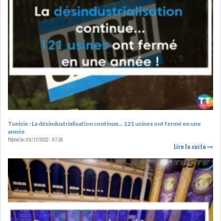
LOI DE FINANCE
ENERGIE
MATIÈRES PREMIÈRES
RATING
MÉDIAS
EDUCATION
TOURISME
DONNÉES
Tunisie : La désindustrialisation continue… 121 usines ont fermé en une
MACROÉCONOMIQUES
année
Publié le:
08/11/2022 - 07:38
Lire la suite
HAUSSE DES RÉSERVES DE
DEVISES À 97 JOUR...