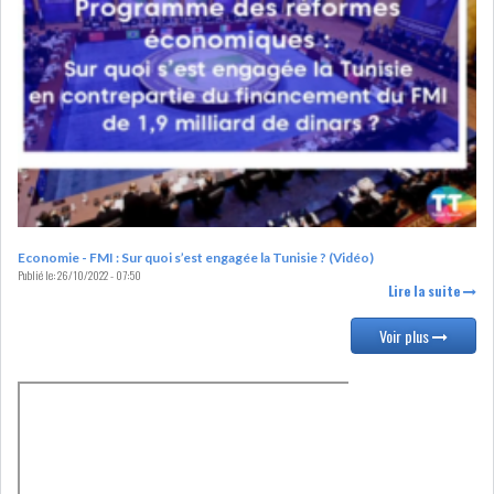
LE DÉFICIT COURANT SE
CREUSE À NOUVEAU,...
INS : L'INFLATION RECULE À
5,1% EN...
IRADA : PREMIER APPEL À
FONDATION POUR L...
Economie - FMI : Sur quoi s’est engagée la Tunisie ? (Vidéo)
Publié le:
26/10/2022 - 07:50
Lire la suite
RSS
Voir plus
POLITIQUE
ELECTIONS
ACTUALITÉS
PRÉSIDENTIELLES
GOUVERNEMENT