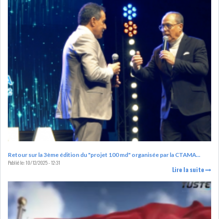
RSS
FINANCE
FISCALITE
ENTRÉE EN VIGUEUR DE LA
TAXE SUR LE PATR...
Retour sur la 3ème édition du "projet 100 md" organisée par la CTAMA...
Publié le:
10/12/2025 - 12:31
Lire la suite
FISCALITÉ : LONGUE LISTE
DES ACTIVITÉS Q...
BOURSE DE TUNIS : UN OUTIL