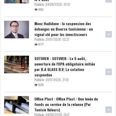
Publié le :
04/08/2026 - 10:57
MICHKET SLAMA KHALDI
882
REMPLACE SIHEM BOUG...
Moez Hadidane : la suspension des
RSS
échanges en Bourse tunisienne : un
signal clé pour les investisseurs
MAGHREB
Publié le :
31/07/2026 - 12:21
677
SOTUVER : SOTUVER : Le 5 août,
ALGÉRIE
MAROC
ouverture de l'OPA obligatoire initiée
par B.A GLASS B.V; La cotation
LIBYE
MAURITANIE
suspendue
Publié le :
31/07/2026 - 17:01
626
Office Plast : Office Plast : Une levée de
fonds au service de la relance (Par
MAURITANIE : MATTEL LANCE
Tunisie Valeurs)
SA SOLUTION DE...
Publié le :
04/08/2026 - 14:17