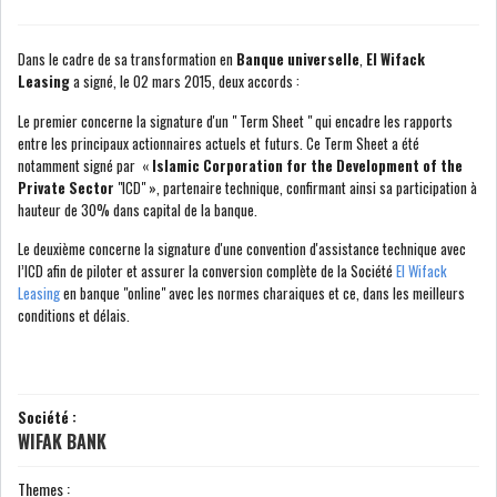
COURS DU JOUR
Dans le cadre de sa transformation en
Banque universelle
,
El Wifack
Leasing
a signé, le 02 mars 2015, deux accords :
ANALYSE QUOTIDIENNE
Le premier concerne la signature d'un " Term Sheet " qui encadre les rapports
entre les principaux actionnaires actuels et futurs. Ce Term Sheet a été
notamment signé par «
Islamic Corporation for the Development of the
ANALYSE HEBDOMADAIRE
Private Sector
"ICD" », partenaire technique, confirmant ainsi sa participation à
hauteur de 30% dans capital de la banque.
ZOOM ENTREPRISE
Le deuxième concerne la signature d'une convention d'assistance technique avec
l’ICD afin de piloter et assurer la conversion complète de la Société
El Wifack
HISTORIQUE DES ZOOMS
Leasing
en banque "online" avec les normes charaiques et ce, dans les meilleurs
conditions et délais.
ARCHIVES DES COURS
HISTORIQUE ANALYSES HEBDOMADAIRES
Société :
WIFAK BANK
SICAV
Themes :