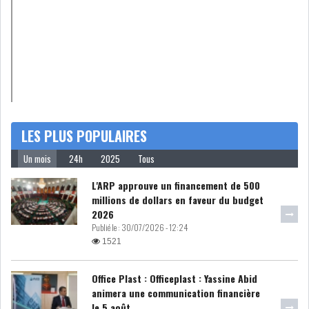
DIVERS
ASSEMBLÉE DES
REPRÉSENTANTS DU
PEUPLE (ARP)
LES PLUS POPULAIRES
SAIED LIMOGE LA MINISTRE DE
L'INDUS...
Un mois
24h
2025
Tous
L'ARP approuve un financement de 500
millions de dollars en faveur du budget
SLAH ZOUARI NOMMÉ
2026
MINISTRE DE L'ÉQU...
Publié le :
30/07/2026 - 12:24
1521
SARRA ZAAFRANI ZENZRI
Office Plast : Officeplast : Yassine Abid
NOUVELLE CHEFFE DU...
animera une communication financière
le 5 août