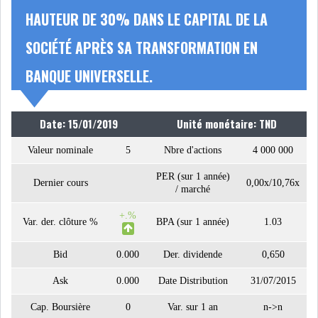
HAUTEUR DE 30% DANS LE CAPITAL DE LA
NOMINATIONS
NOTATION
SOCIÉTÉ APRÈS SA TRANSFORMATION EN
PRIVATISATION & OPV
RAPPORTS DE GESTION
BANQUE UNIVERSELLE.
INDICATEURS
DIVERS
INTERMÉDIAIRES
Date: 15/01/2019
Unité monétaire: TND
Valeur nominale
5
Nbre d'actions
4 000 000
OPINION
ANALYSE MARCHÉ
PER (sur 1 année)
Dernier cours
0,00x/10,76x
/ marché
SONDAGES
COMMUNIQUÉS DE
PRESSE
+.%
Var. der. clôture %
BPA (sur 1 année)
1.03
Bid
0.000
Der. dividende
0,650
Ask
0.000
Date Distribution
31/07/2015
BOURSE DE TUNIS : UN BILAN
Cap. Boursière
0
Var. sur 1 an
n->n
HEBDOMADAIRE...