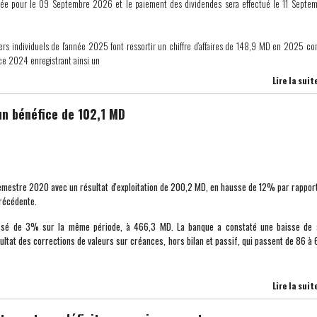
xée pour le 09 Septembre 2026 et le paiement des dividendes sera effectué le 11 Septe
ers individuels de l’année 2025 font ressortir un chiffre d’affaires de 148,9 MD en 2025 co
ice 2024 enregistrant ainsi un
Lire la suit
n bénéfice de 102,1 MD
semestre 2020 avec un résultat d'exploitation de 200,2 MD, en hausse de 12% par rappor
récédente.
ssé de 3% sur la même période, à 466,3 MD. La banque a constaté une baisse de 
sultat des corrections de valeurs sur créances, hors bilan et passif, qui passent de 86 à 
Lire la suit