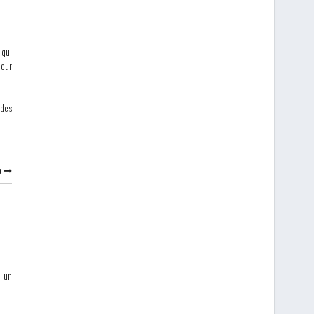
 qui
pour
 des
e
, un