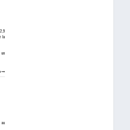
-2,9
r la
0 un
e
s au