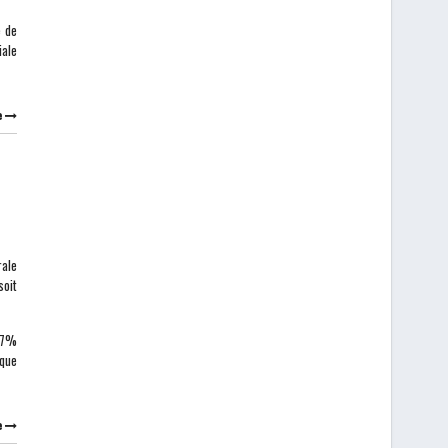
e de
iale
e
rale
soit
 37%
 que
e