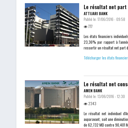
Le résultat net par
ATTIJARI BANK
Publié le:
17/06/2016 - 09:58
777
Les états financiers individue
23,36% par rapport à l'année
ressortir un résultat net par
Télécharger les états financier
Le résultat net con
AMEN BANK
Publié le:
13/06/2016 - 12:30
2343
Le résultat net individuel 
auparavant, soit une diminutio
de 62,732 MD contre 90,401 MD