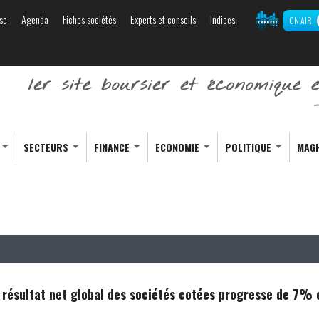
se
Agenda
Fiches sociétés
Experts et conseils
Indices
ON AIR
Aller au
contenu
principal
S
SECTEURS
FINANCE
ECONOMIE
POLITIQUE
MAG
e résultat net global des sociétés cotées progresse de 7% 