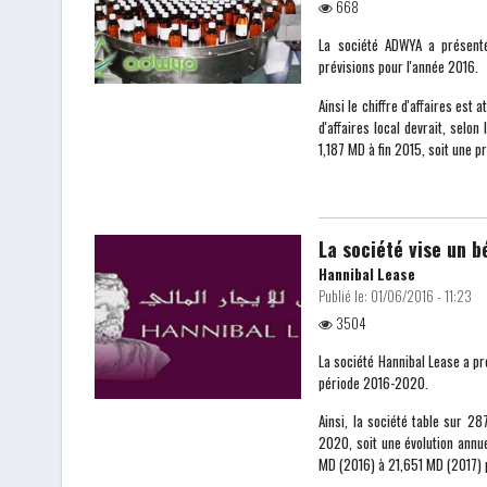
668
La société ADWYA a présenté
prévisions pour l'année 2016.
Ainsi le chiffre d'affaires es
d'affaires local devrait, selo
1,187 MD à fin 2015, soit une 
La société vise un 
Hannibal Lease
Publié le:
01/06/2016 - 11:23
3504
La société Hannibal Lease a pr
période 2016-2020.
Ainsi, la société table sur 
2020, soit une évolution annu
MD (2016) à 21,651 MD (2017) 