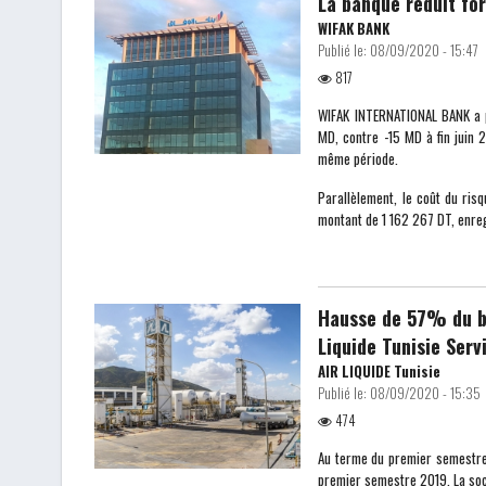
La banque réduit fo
WIFAK BANK
Publié le:
08/09/2020 - 15:47
817
WIFAK INTERNATIONAL BANK a pu
MD, contre -15 MD à fin juin
même période.
Parallèlement, le coût du ris
montant de 1 162 267 DT, enre
Hausse de 57% du bé
Liquide Tunisie Serv
AIR LIQUIDE Tunisie
Publié le:
08/09/2020 - 15:35
474
Au terme du premier semestre
premier semestre 2019. La soc