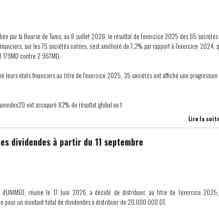
liée par la Bourse de Tunis, au 8 juillet 2026, le résultat de l’exercice 2025 des 65 sociétés
 financiers, sur les 75 sociétés cotées, s’est amélioré de 7,2% par rapport à l’exercice 2024, 
e 3 179MD contre 2 967MD.
ié leurs états financiers au titre de l’exercice 2025, 35 sociétés ont affiché une progression
Tunindex20 ont accaparé 82% du résultat global au t
Lire la suit
es dividendes à partir du 11 septembre
e d'UNIMED, réunie le 17 Juin 2026, a décidé de distribuer, au titre de l’exercice 2025
on pour un montant total de dividendes à distribuer de 20.000.000 DT.