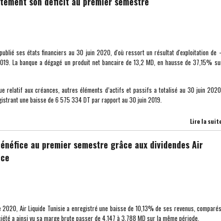
rtement son déficit au premier semestre
blié ses états financiers au 30 juin 2020, d'où ressort un résultat d'exploitation de 
 2019. La banque a dégagé un produit net bancaire de 13,2 MD, en hausse de 37,15% su
que relatif aux créances, autres éléments d’actifs et passifs a totalisé au 30 juin 202
gistrant une baisse de 6 575 334 DT par rapport au 30 juin 2019.
Lire la suit
néfice au premier semestre grâce aux dividendes Air
ice
 2020, Air Liquide Tunisie a enregistré une baisse de 10,13% de ses revenus, comparé
iété a ainsi vu sa marge brute passer de 4,147 à 3,788 MD sur la même période.