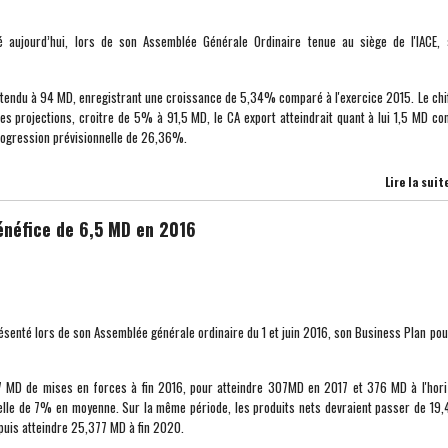
 aujourd’hui, lors de son Assemblée Générale Ordinaire tenue au siège de l'IACE, 
t attendu à 94 MD, enregistrant une croissance de 5,34% comparé à l'exercice 2015. Le chi
n les projections, croitre de 5% à 91,5 MD, le CA export atteindrait quant à lui 1,5 MD co
progression prévisionnelle de 26,36%.
Lire la suit
bénéfice de 6,5 MD en 2016
ésenté lors de son Assemblée générale ordinaire du 1 et juin 2016, son Business Plan pou
287 MD de mises en forces à fin 2016, pour atteindre 307MD en 2017 et 376 MD à l'hor
elle de 7% en moyenne. Sur la même période, les produits nets devraient passer de 19
puis atteindre 25,377 MD à fin 2020.