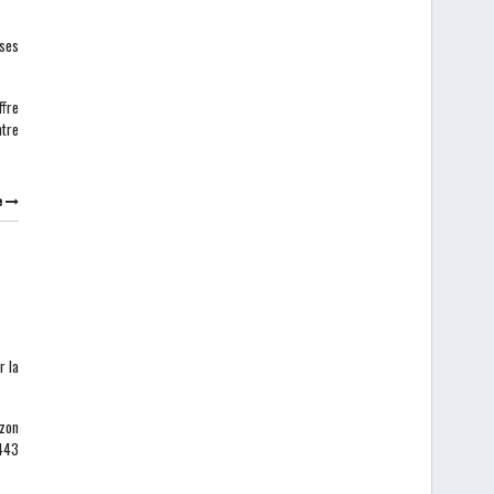
ses
ffre
ntre
e
r la
izon
,443