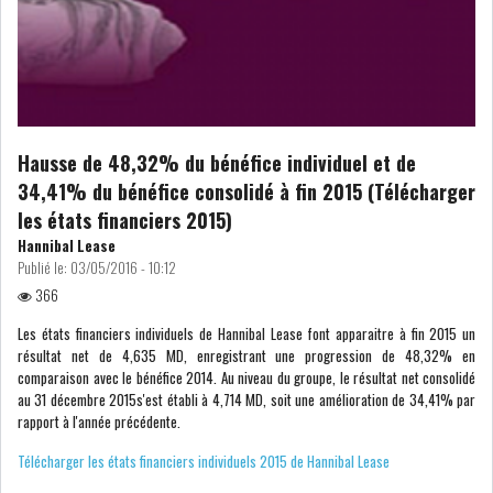
RSS
FINANCE
FISCALITE
Hausse de 48,32% du bénéfice individuel et de
34,41% du bénéfice consolidé à fin 2015 (Télécharger
les états financiers 2015)
Hannibal Lease
Publié le:
03/05/2016 - 10:12
ENTRÉE EN VIGUEUR DE LA
366
TAXE SUR LE PATR...
Les états financiers individuels de Hannibal Lease font apparaitre à fin 2015 un
résultat net de 4,635 MD, enregistrant une progression de 48,32% en
comparaison avec le bénéfice 2014. Au niveau du groupe, le résultat net consolidé
FISCALITÉ : LONGUE LISTE
au 31 décembre 2015s'est établi à 4,714 MD, soit une amélioration de 34,41% par
DES ACTIVITÉS Q...
rapport à l'année précédente.
Télécharger les états financiers individuels 2015 de Hannibal Lease
BOURSE DE TUNIS : UN OUTIL