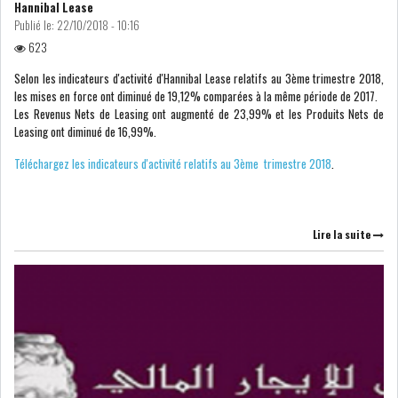
Hannibal Lease
Publié le:
22/10/2018 - 10:16
COURS DU JOUR
623
Selon les indicateurs d'activité d'Hannibal Lease relatifs au 3ème trimestre 2018,
ANALYSE QUOTIDIENNE
les mises en force ont diminué de 19,12% comparées à la même période de 2017.
Les Revenus Nets de Leasing ont augmenté de 23,99% et les Produits Nets de
Leasing ont diminué de 16,99%.
ANALYSE HEBDOMADAIRE
Téléchargez les indicateurs d'activité relatifs au 3ème trimestre 2018
.
ZOOM ENTREPRISE
HISTORIQUE DES ZOOMS
Lire la suite
ARCHIVES DES COURS
HISTORIQUE ANALYSES HEBDOMADAIRES
SICAV