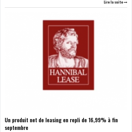
Lire la suite
LE CMF ET LA BANQUE DE
FRANCE RENFORCENT...
OFFICEPLAST CHERCHE DEUX
ADMINISTRATEURS...
L’ATB RENFORCE SON
ENGAGEMENT AUPRÈS DES...
RSS
COTATION ET ANALYSES
Un produit net de leasing en repli de 16,99% à fin
septembre
FICHES SOCIÉTÉS