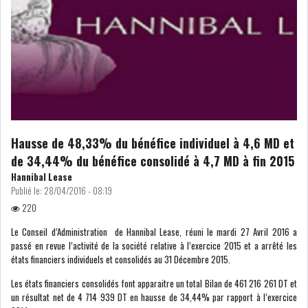
LE DÉFICIT COURANT SE
CREUSE À NOUVEAU,...
INS : L'INFLATION RECULE À
5,1% EN...
Hausse de 48,33% du bénéfice individuel à 4,6 MD et
IRADA : PREMIER APPEL À
de 34,44% du bénéfice consolidé à 4,7 MD à fin 2015
FONDATION POUR L...
Hannibal Lease
Publié le:
28/04/2016 - 08:19
RSS
220
POLITIQUE
Le Conseil d’Administration de Hannibal Lease, réuni le mardi 27 Avril 2016 a
passé en revue l’activité de la société relative à l’exercice 2015 et a arrêté les
états financiers individuels et consolidés au 31 Décembre 2015.
Les états financiers consolidés font apparaitre un total Bilan de 461 216 261 DT et
ELECTIONS
ACTUALITÉS
un résultat net de 4 714 939 DT en hausse de 34,44% par rapport à l’exercice
PRÉSIDENTIELLES
GOUVERNEMENT