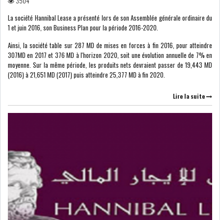
3504
La société Hannibal Lease a présenté lors de son Assemblée générale ordinaire du
1 et juin 2016, son Business Plan pour la période 2016-2020.
Ainsi, la société table sur 287 MD de mises en forces à fin 2016, pour atteindre
L’ATB RENFORCE SON
307MD en 2017 et 376 MD à l'horizon 2020, soit une évolution annuelle de 7% en
ENGAGEMENT AUPRÈS DES...
moyenne. Sur la même période, les produits nets devraient passer de 19,443 MD
(2016) à 21,651 MD (2017) puis atteindre 25,377 MD à fin 2020.
Lire la suite
OFFICE PLAST : UNE LEVÉE DE
FONDS AU SER...
OFFICEPLAST : YASSINE ABID
ANIMERA UNE C...
ENNAKL LÈVE 60 MD SUR LE
MARCHÉ OBLIGATA...