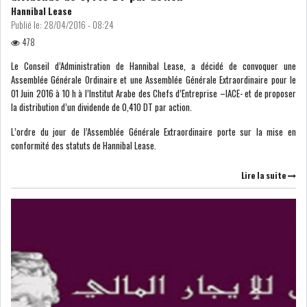
Hannibal Lease
LOI DE FINANCE
ENERGIE
Publié le:
28/04/2016 - 08:24
478
MATIÈRES PREMIÈRES
RATING
Le Conseil d’Administration de Hannibal Lease, a décidé de convoquer une
Assemblée Générale Ordinaire et une Assemblée Générale Extraordinaire pour le
01 Juin 2016 à 10 h à l’Institut Arabe des Chefs d’Entreprise –IACE- et de proposer
MÉDIAS
EDUCATION
la distribution d’un dividende de 0,410 DT par action.
TOURISME
L’ordre du jour de l’Assemblée Générale Extraordinaire porte sur la mise en
conformité des statuts de Hannibal Lease.
DONNÉES
Lire la suite
MACROÉCONOMIQUES
HAUSSE DES RÉSERVES DE
DEVISES À 97 JOUR...