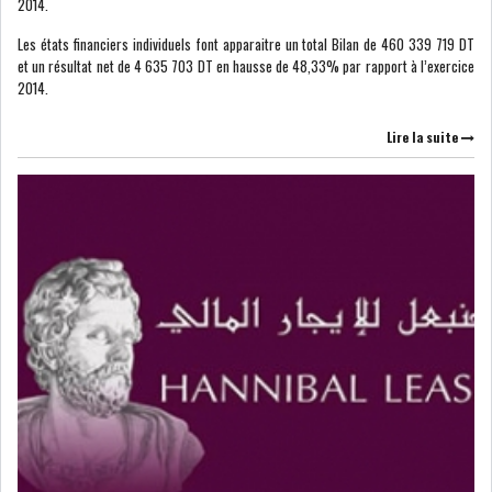
2014.
DIVERS
ASSEMBLÉE DES
Les états financiers individuels font apparaitre un total Bilan de 460 339 719 DT
REPRÉSENTANTS DU
et un résultat net de 4 635 703 DT en hausse de 48,33% par rapport à l’exercice
PEUPLE (ARP)
2014.
Lire la suite
SAIED LIMOGE LA MINISTRE DE
L'INDUS...
SLAH ZOUARI NOMMÉ
MINISTRE DE L'ÉQU...
SARRA ZAAFRANI ZENZRI
NOUVELLE CHEFFE DU...