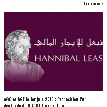
DE FINANCEMEN...
Lire la suite
LE CALENDRIER FISCAL ET
SOCIAL 2021: LES...
RSS
ECONOMIE
ACTUALITÉS
EMPLOI
ÉCONOMIQUES
PRIVATISATION
NOMINATION
ACTUALITÉS DES
DEVISES
AGO et AGE le 1er juin 2016 : Proposition d'un
SOCIÉTÉS
dividende de 0,410 DT par action