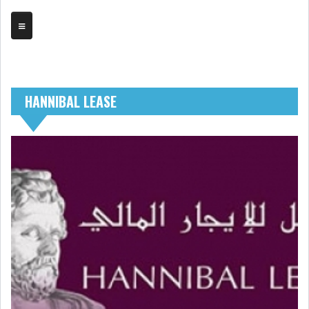
TRIBUNE
HANNIBAL LEASE
BOURSE
ASSEMBLÉES
BILANS
COMPTES PROVISOIRES
DIVIDENDES
EMPRUNTS
FUSIONS &
OBLIGATAIRES
ACQUISITIONS
INTRODUCTIONS
OPÉRATIONS SUR
TITRES