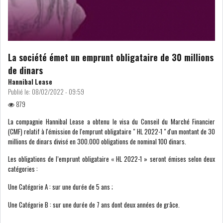
NOMINATIONS
NOTATION
PRIVATISATION & OPV
RAPPORTS DE GESTION
La société émet un emprunt obligataire de 30 millions
de dinars
INDICATEURS
DIVERS
Hannibal Lease
INTERMÉDIAIRES
Publié le:
08/02/2022 - 09:59
879
OPINION
ANALYSE MARCHÉ
La compagnie Hannibal Lease a obtenu le visa du Conseil du Marché Financier
(CMF) relatif à l'émission de l'emprunt obligataire " HL 2022-1 " d'un montant de 30
SONDAGES
COMMUNIQUÉS DE
millions de dinars divisé en 300.000 obligations de nominal 100 dinars.
PRESSE
Les obligations de l’emprunt obligataire « HL 2022-1 » seront émises selon deux
catégories :
Une Catégorie A : sur une durée de 5 ans ;
Une Catégorie B : sur une durée de 7 ans dont deux années de grâce.
BOURSE DE TUNIS : UN BILAN
HEBDOMADAIRE...