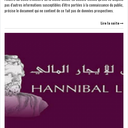
pas d'autres informations susceptibles d'être portées à la connaissance du public,
USA & CANADA
AFRIQUE
précise le document qui ne contient de ce fait pas de données prospectives.
SUBSAHARIENNE
Lire la suite
EUROPE
ASIE
AMÉRIQUE LATINE
RESTE DU MONDE
LE PÉTROLE REPART À LA
HAUSSE APRÈS LA P...
LES PRIX ALIMENTAIRES
MONDIAUX AU PLUS H...