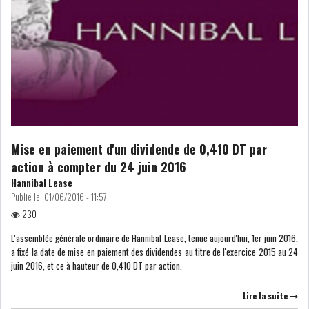
GRAPHIQUE TUNINDEX
GRAPHIQUE DU TUNINDEX
Mise en paiement d'un dividende de 0,410 DT par
RSS ANALYSES QUOTIDIENNES
action à compter du 24 juin 2016
RSS ANALYSES HEBDOMADAIRES
Hannibal Lease
RSS ZOOMS
Publié le:
01/06/2016 - 11:57
230
SECTEURS
L'assemblée générale ordinaire de Hannibal Lease, tenue aujourd'hui, 1er juin 2016,
a fixé la date de mise en paiement des dividendes au titre de l'exercice 2015 au 24
juin 2016, et ce à hauteur de 0,410 DT par action.
ASSURANCES
PHARMACEUTIQUE
Lire la suite
BANCAIRE
AUDIOVISUEL