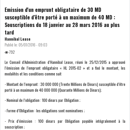
LE PÉTROLE SE STABILISE
Emission d'un emprunt obligataire de 30 MD
SOUS LES 80 DOLL...
susceptible d’être porté à un maximum de 40 MD :
Souscriptions du 18 janvier au 28 mars 2016 au plus
tard
DANS UNE ÈRE DE FAIBLE
CROISSANCE, L...
Hannibal Lease
Publié le:
05/01/2016 - 09:03
792
RSS
Le Conseil d’Administration d’Hannibal Lease, réuni le 25/12/2015 a approuvé
INTERVIEWS
l’émission de l’emprunt obligataire « HL 2015-02 » et a fixé le montant, les
modalités et les conditions comme suit
TUSTEX PLUS
- Montant de l’emprunt : 30 000 000 (Trente Millions de Dinars) susceptible d’être
porté à un maximum de 40 000 000 (Quarante Millions de Dinars);
- Nominal de l’obligation : 100 dinars par Obligation ;
- Forme d’Obligation : les obligations sont nominatives ;
- Prix d’émission : 100 dinars par Obligation payable intégralement à la
souscription ;