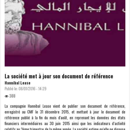
ATTIJARIWAFA BANK : LA
HAUSSE DES BÉNÉFI...
APRÈS LA SÉCHERESSE, LE
MAGHREB VA VERS...
TRANSITION VERTE AU
MAGHREB : ENTRE OPPO...
La société met à jour son document de référence
Hannibal Lease
RSS
Publié le:
08/01/2016 - 14:29
388
INTERNATIONAL
La compagnie Hannibal Lease vient de publier son document de référence,
enregistré au CMF le 31 décembre 2015, et mettant à jour le document de
référence publié à la fin du mois d'août, en reprenant les données des états
financiers intermédiaires au 30 juin 2015 ainsi que les indicateurs d’activité
MENA
AFRIQUE DU NORD
relatifs au 3ème trimestre de la même année. La société estime qu'elle ne dispose