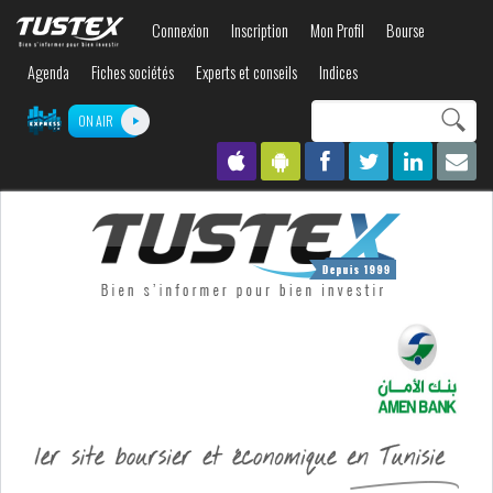
Aller au
Connexion
Inscription
Mon Profil
Bourse
contenu
principal
Agenda
Fiches sociétés
Experts et conseils
Indices
Search this site
ON AIR
Formulaire de
recherche