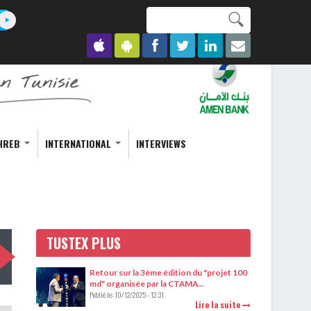
Search this site
Formulaire de
recherche
HREB
INTERNATIONAL
INTERVIEWS
TUSTEX PLUS
Retour sur la 3ème édition du "projet 100
md" organisée par la CTAMA...
Publié le:
10/12/2025 - 12:31
Lire la suite