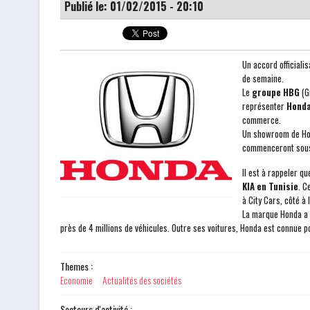
Publié le: 01/02/2015 - 20:10
Un accord officiali
de sema
Le
groupe HBG
(G
représenter
Honda
commerce.
Un showroom de Hond
commenceront sous
Il est à rappeler q
KIA en Tunisie
. C
à City Cars, côté à 
La marque Honda a 
près de 4 millions de véhicules. Outre ses voitures, Honda est connue 
Themes :
Economie
Actualités des sociétés
Secteurs d'activité :