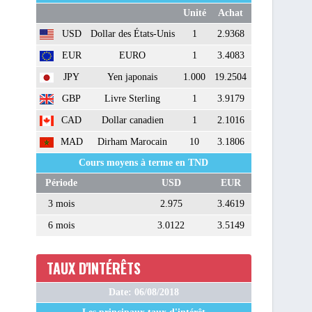
Unité
Achat
USD
Dollar des États-Unis
1
2.9368
EUR
EURO
1
3.4083
JPY
Yen japonais
1.000
19.2504
GBP
Livre Sterling
1
3.9179
CAD
Dollar canadien
1
2.1016
MAD
Dirham Marocain
10
3.1806
Cours moyens à terme en TND
Période
USD
EUR
3 mois
2.975
3.4619
6 mois
3.0122
3.5149
TAUX D'INTÉRÊTS
Date: 06/08/2018