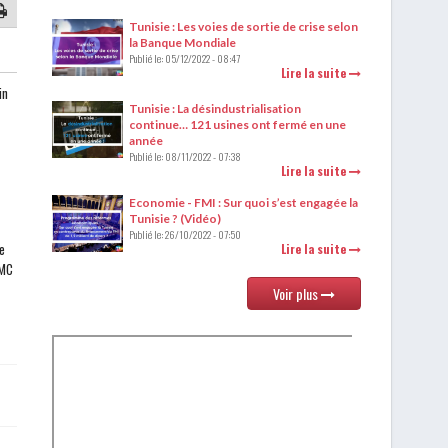
Tunisie : Les voies de sortie de crise selon
la Banque Mondiale
Publié le:
05/12/2022 - 08:47
Lire la suite
in
Tunisie : La désindustrialisation
continue… 121 usines ont fermé en une
année
Publié le:
08/11/2022 - 07:38
Lire la suite
Economie - FMI : Sur quoi s’est engagée la
Tunisie ? (Vidéo)
Publié le:
26/10/2022 - 07:50
e
Lire la suite
JMC
Voir plus