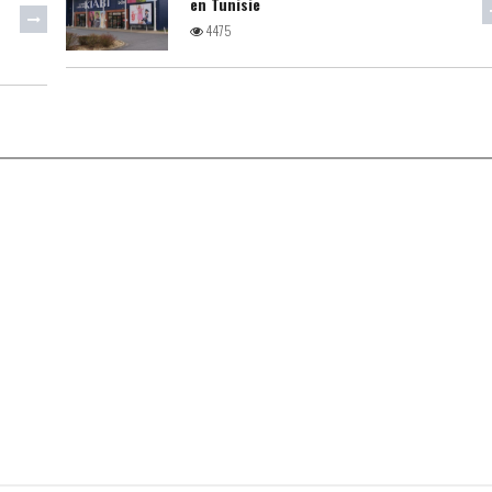
en Tunisie
4475