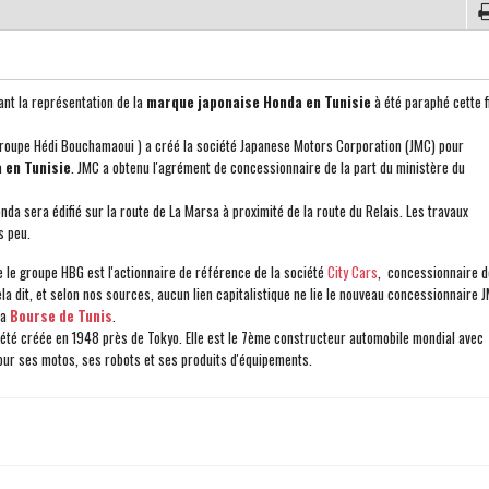
sant la représentation de la
marque japonaise Honda en Tunisie
à été paraphé cette f
ine.
roupe Hédi Bouchamaoui ) a créé la société Japanese Motors Corporation (JMC) pour
 en Tunisie
. JMC a obtenu l'agrément de concessionnaire de la part du ministère du
a sera édifié sur la route de La Marsa à proximité de la route du Relais. Les travaux
 peu.
ue le groupe HBG est l'actionnaire de référence de la société
City Cars
, concessionnaire d
ela dit, et selon nos sources, aucun lien capitalistique ne lie le nouveau concessionnaire 
la
Bourse de Tunis
.
été créée en 1948 près de Tokyo. Elle est le 7ème constructeur automobile mondial avec
pour ses motos, ses robots et ses produits d'équipements.