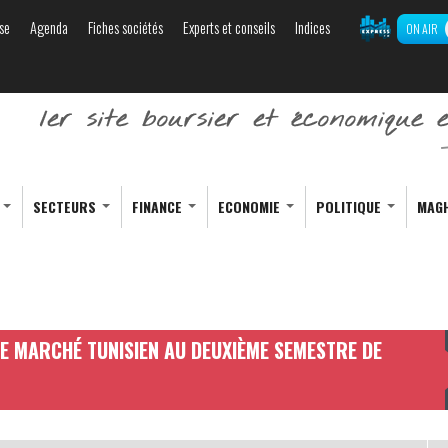
se
Agenda
Fiches sociétés
Experts et conseils
Indices
ON AIR
Aller au
contenu
principal
S
SECTEURS
FINANCE
ECONOMIE
POLITIQUE
MAG
LE MARCHÉ TUNISIEN AU DEUXIÈME SEMESTRE DE